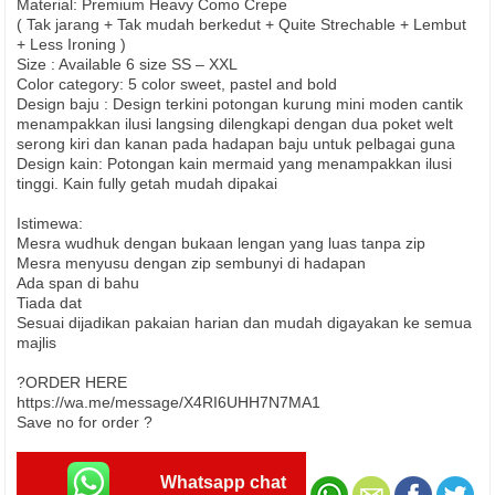
Material: Premium Heavy Como Crepe
( Tak jarang + Tak mudah berkedut + Quite Strechable + Lembut
+ Less Ironing )
Size : Available 6 size SS – XXL
Color category: 5 color sweet, pastel and bold
Design baju : Design terkini potongan kurung mini moden cantik
menampakkan ilusi langsing dilengkapi dengan dua poket welt
serong kiri dan kanan pada hadapan baju untuk pelbagai guna
Design kain: Potongan kain mermaid yang menampakkan ilusi
tinggi. Kain fully getah mudah dipakai
Istimewa:
Mesra wudhuk dengan bukaan lengan yang luas tanpa zip
Mesra menyusu dengan zip sembunyi di hadapan
Ada span di bahu
Tiada dat
Sesuai dijadikan pakaian harian dan mudah digayakan ke semua
majlis
?ORDER HERE
https://wa.me/message/X4RI6UHH7N7MA1
Save no for order ?
Whatsapp chat