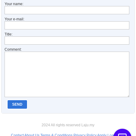
Your name:
Your e-mail:
Title:
Comment:
SEND
2024 All rights reserved Laju.my
Contact
About Us
Terms & Conditions
Privacy Policy
Apply Loan Bank